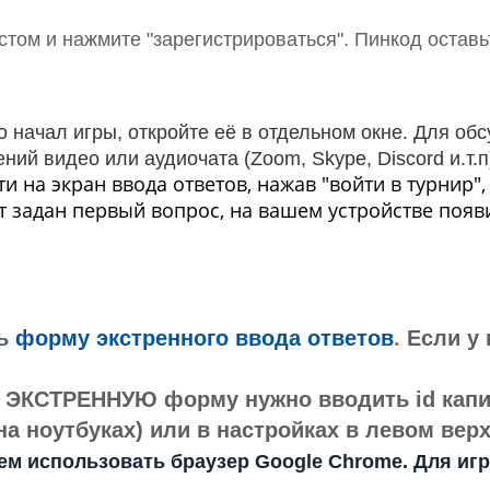
стом и нажмите "зарегистрироваться". Пинкод оставь
о начал игры, откройте её в отдельном окне. Для о
ений видео
или аудиочата
(Zoom, Skype, Discord и.т.п
на экран ввода ответов, нажав "войти в турнир", 
т задан первый вопрос, на вашем устройстве появи
ь
форму экстренного ввода ответов
.
Если у
в ЭКСТРЕННУЮ форму нужно вводить id капит
 ноутбуках) или в настройках в левом верх
м использовать браузер Google Chrome. Для игры